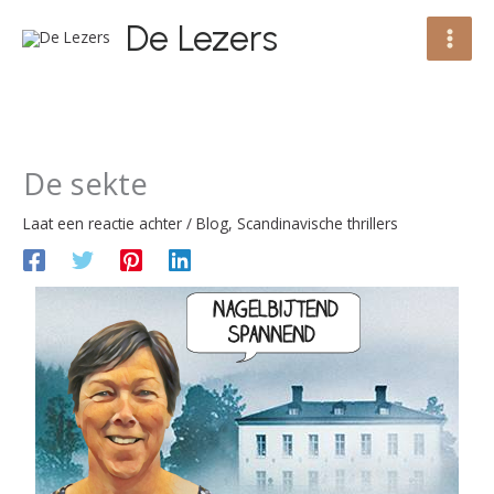
Ga
De Lezers
naar
de
inhoud
De sekte
Laat een reactie achter
/
Blog
,
Scandinavische thrillers