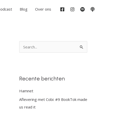
odcast
Blog
Over ons
Z
o
e
k
Recente berichten
n
a
Hamnet
a
Aflevering met Cobi: #9 BookTok made
r
us read it
: