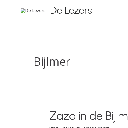
Ga
De Lezers
naar
de
inhoud
Bijlmer
Zaza in de Bijl
Zaza
in
de