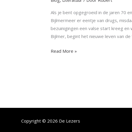
Blog
,
Literatuur
/ Door
Robert
Bijlmer
Als je bent opgegroeid in de jaren 70 e
Bijlmermeer er eentje van drugs, misda
bezuinigingen een valse start kreeg en
Bijlmer, begint het nieuwe leven van de v
Read More »
Copyright © 2026 De Lezers