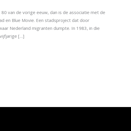
n 80 van de vorige eeuw, dan is de associatie met de
ad en Blue Movie. Een stadsproject dat door
 waar Nederland migranten dumpte. In 1983, in die
ijfjarige […]